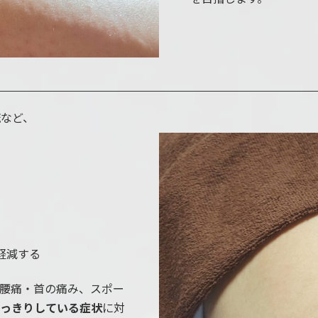
流など、
軽減する
・腰痛・首の痛み、スポー
はっきりしている症状
に対