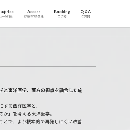
u/price
Access
Booking
Q &A
ュー&料金
診療時間&交通
ご予約
ご質問
学と東洋医学、両方の視点を融合した施
にする西洋医学と、
のか」を考える東洋医学。
ことで、より根本的で再発しにくい改善