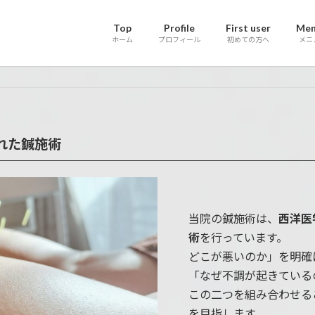
Top
Profile
First user
Men
ホーム
プロフィール
初めての方へ
メニ
れた鍼施術
当院の鍼施術は、
西洋医
術
を行っています。
どこが悪いのか」を明確
「なぜ不調が起きている
この二つを組み合わせる
を目指します。