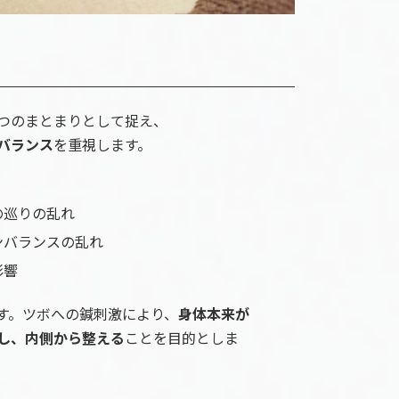
つのまとまりとして捉え、
バランス
を重視します。
の巡りの乱れ
ンバランスの乱れ
影響
す。ツボへの鍼刺激により、
身体本来が
し、
内側から整える
ことを目的としま