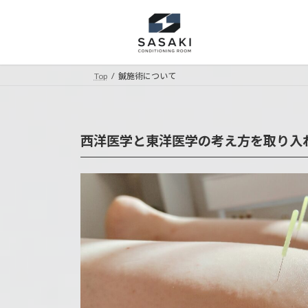
コ
ナ
ン
ビ
テ
ゲ
ン
ー
ツ
シ
Top
鍼施術について
へ
ョ
ス
ン
キ
に
西洋医学と東洋医学の考え方を取り入
ッ
移
プ
動